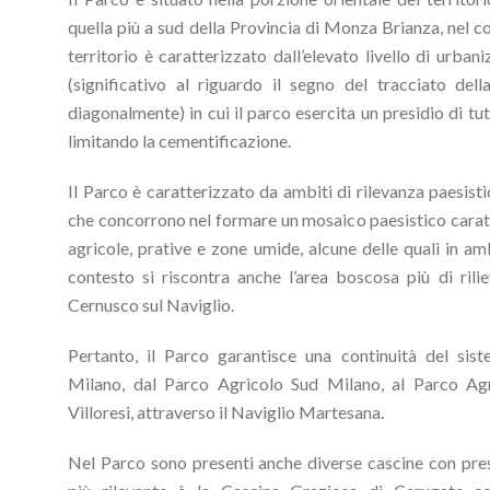
quella più a sud della Provincia di Monza Brianza, nel con
territorio è caratterizzato dall’elevato livello di urban
(significativo al riguardo il segno del tracciato del
diagonalmente) in cui il parco esercita un presidio di tut
limitando la cementificazione.
Il Parco è caratterizzato da ambiti di rilevanza paesisti
che concorrono nel formare un mosaico paesistico carat
agricole, prative e zone umide, alcune delle quali in ambi
contesto si riscontra anche l’area boscosa più di ril
Cernusco sul Naviglio.
Pertanto, il Parco garantisce una continuità del sist
Milano, dal Parco Agricolo Sud Milano, al Parco Agr
Villoresi, attraverso il Naviglio Martesana.
Nel Parco sono presenti anche diverse cascine con prese