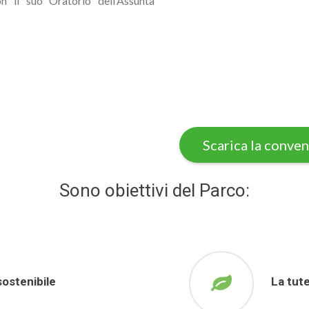
n il suo Oratorio dell’Assunta
Scarica la conve
Sono obiettivi del Parco:
sostenibile
La tute