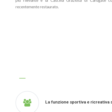
più rilevante è la Cascina Graziosa di Carugate co
recentemente restaurato.
La funzione sportiva e ricreativa 