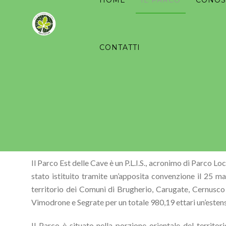
Ricerca
HOME
IL PARCO
CONOS
per:
CONTATTI
Il Parco Est delle Cave è un P.L.I.S., acronimo di Parco L
stato istituito tramite un’apposita convenzione il 25 m
territorio dei Comuni di Brugherio, Carugate, Cernusc
Vimodrone e Segrate per un totale 980,19 ettari un’estensi
Il Parco è situato nella porzione orientale del territor