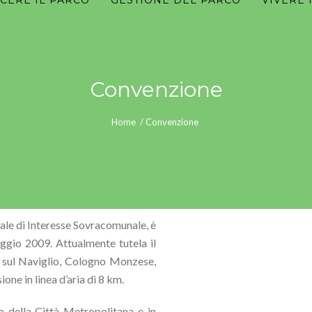
CERE IL PARCO
GESTIONE DEL PARCO
VIVERE 
Convenzione
Home
/
Convenzione
ocale di Interesse Sovracomunale, è
aggio 2009. Attualmente tutela il
o sul Naviglio, Cologno Monzese,
one in linea d’aria di 8 km.
io della Città Metropolitana e in