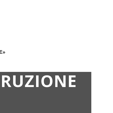
E»
TRUZIONE
»