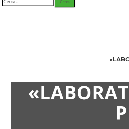
per:
«LABO
«LABORAT
P