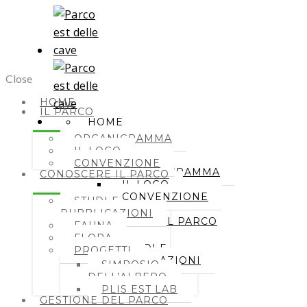
Close
HOME
IL PARCO
HOME
ORGANIGRAMMA
IL PARCO
IL LOGO
CONVENZIONE
ORGANIGRAMMA
CONOSCERE IL PARCO
IL LOGO
CONVENZIONE
STUDI E
PUBBLICAZIONI
CONOSCERE IL PARCO
FAUNA
FLORA
STUDI E
PROGETTI
PUBBLICAZIONI
SIMPOSIO
FAUNA
DELL’ALBERO
FLORA
PLIS EST LAB
PROGETTI
GESTIONE DEL PARCO