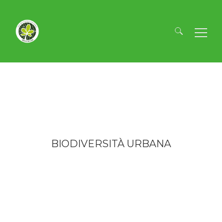
Ricerca
per:
BIODIVERSITÀ URBANA