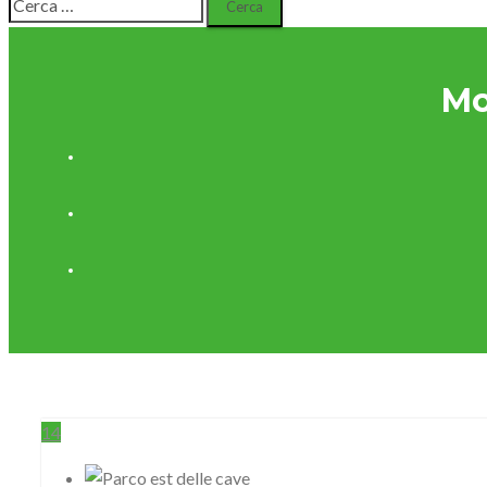
per:
Mo
14