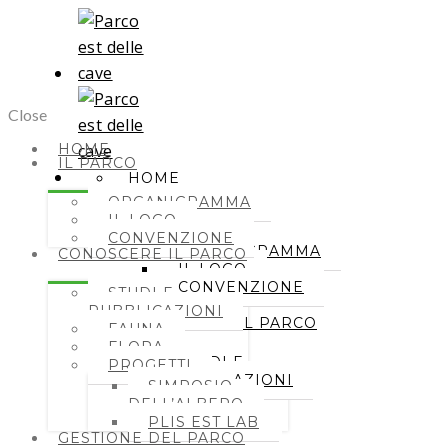
Close
HOME
IL PARCO
HOME
ORGANIGRAMMA
IL PARCO
IL LOGO
CONVENZIONE
ORGANIGRAMMA
CONOSCERE IL PARCO
IL LOGO
CONVENZIONE
STUDI E
PUBBLICAZIONI
CONOSCERE IL PARCO
FAUNA
FLORA
STUDI E
PROGETTI
PUBBLICAZIONI
SIMPOSIO
FAUNA
DELL’ALBERO
FLORA
PLIS EST LAB
PROGETTI
GESTIONE DEL PARCO